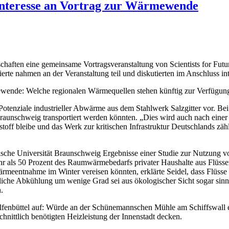
Interesse an Vortrag zur Wärmewende
chaften eine gemeinsame Vortragsveranstaltung von Scientists for Fu
erte nahmen an der Veranstaltung teil und diskutierten im Anschluss in
ewende: Welche regionalen Wärmequellen stehen künftig zur Verfügu
ie Potenziale industrieller Abwärme aus dem Stahlwerk Salzgitter vor. 
aunschweig transportiert werden könnten. „Dies wird auch nach einer 
kstoff bleibe und das Werk zur kritischen Infrastruktur Deutschlands z
nische Universität Braunschweig Ergebnisse einer Studie zur Nutzung 
 mehr als 50 Prozent des Raumwärmebedarfs privater Haushalte aus Fl
ärmeentnahme im Winter vereisen könnten, erklärte Seidel, dass Flüsse
zliche Abkühlung um wenige Grad sei aus ökologischer Sicht sogar sinn
.
Wolfenbüttel auf: Würde an der Schünemannschen Mühle am Schiffswall 
chnittlich benötigten Heizleistung der Innenstadt decken.