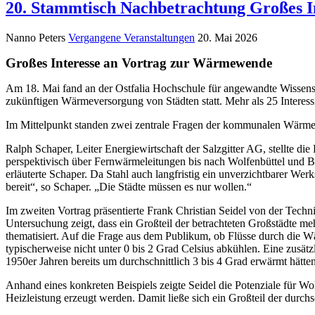
20. Stammtisch Nachbetrachtung Großes 
Nanno Peters
Vergangene Veranstaltungen
20. Mai 2026
Großes Interesse an Vortrag zur Wärmewende
Am 18. Mai fand an der Ostfalia Hochschule für angewandte Wissens
zukünftigen Wärmeversorgung von Städten statt. Mehr als 25 Interessi
Im Mittelpunkt standen zwei zentrale Fragen der kommunalen Wärm
Ralph Schaper, Leiter Energiewirtschaft der Salzgitter AG, stellte d
perspektivisch über Fernwärmeleitungen bis nach Wolfenbüttel und Br
erläuterte Schaper. Da Stahl auch langfristig ein unverzichtbarer Wer
bereit“, so Schaper. „Die Städte müssen es nur wollen.“
Im zweiten Vortrag präsentierte Frank Christian Seidel von der Tech
Untersuchung zeigt, dass ein Großteil der betrachteten Großstädte
thematisiert. Auf die Frage aus dem Publikum, ob Flüsse durch die W
typischerweise nicht unter 0 bis 2 Grad Celsius abkühlen. Eine zusät
1950er Jahren bereits um durchschnittlich 3 bis 4 Grad erwärmt hätten
Anhand eines konkreten Beispiels zeigte Seidel die Potenziale für 
Heizleistung erzeugt werden. Damit ließe sich ein Großteil der durchs