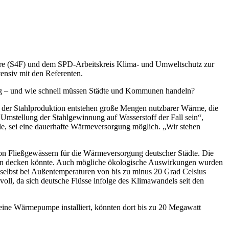
ture (S4F) und dem SPD-Arbeitskreis Klima- und Umweltschutz zur
tensiv mit den Referenten.
ng – und wie schnell müssen Städte und Kommunen handeln?
Bei der Stahlproduktion entstehen große Mengen nutzbarer Wärme, die
Umstellung der Stahlgewinnung auf Wasserstoff der Fall sein“,
ähle, sei eine dauerhafte Wärmeversorgung möglich. „Wir stehen
von Fließgewässern für die Wärmeversorgung deutscher Städte. Die
üssen decken könnte. Auch mögliche ökologische Auswirkungen wurden
 selbst bei Außentemperaturen von bis zu minus 20 Grad Celsius
voll, da sich deutsche Flüsse infolge des Klimawandels seit den
eine Wärmepumpe installiert, könnten dort bis zu 20 Megawatt