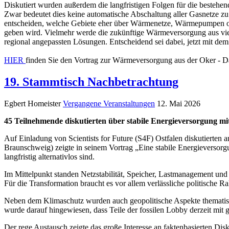
Diskutiert wurden außerdem die langfristigen Folgen für die bestehen
Zwar bedeutet dies keine automatische Abschaltung aller Gasnetze zu
entscheiden, welche Gebiete eher über Wärmenetze, Wärmepumpen ode
geben wird. Vielmehr werde die zukünftige Wärmeversorgung aus vi
regional angepassten Lösungen. Entscheidend sei dabei, jetzt mit dem 
HIER
finden Sie den Vortrag zur Wärmeversorgung aus der Oker - Da
19. Stammtisch Nachbetrachtung
Egbert Homeister
Vergangene Veranstaltungen
12. Mai 2026
45 Teilnehmende diskutierten über stabile Energieversorgung 
Auf Einladung von Scientists for Future (S4F) Ostfalen diskutierte
Braunschweig) zeigte in seinem Vortrag „Eine stabile Energieversor
langfristig alternativlos sind.
Im Mittelpunkt standen Netzstabilität, Speicher, Lastmanagement und
Für die Transformation braucht es vor allem verlässliche politische
Neben dem Klimaschutz wurden auch geopolitische Aspekte thematisier
wurde darauf hingewiesen, dass Teile der fossilen Lobby derzeit mi
Der rege Austausch zeigte das große Interesse an faktenbasierten D