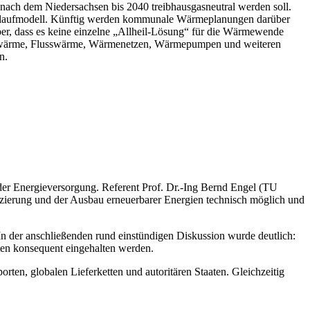
, nach dem Niedersachsen bis 2040 treibhausgasneutral werden soll.
ls Auslaufmodell. Künftig werden kommunale Wärmeplanungen darüber
r, dass es keine einzelne „Allheil-Lösung“ für die Wärmewende
r Abwärme, Flusswärme, Wärmenetzen, Wärmepumpen und weiteren
n.
der Energieversorgung. Referent Prof. Dr.-Ing Bernd Engel (TU
izierung und der Ausbau erneuerbarer Energien technisch möglich und
In der anschließenden rund einstündigen Diskussion wurde deutlich:
sten konsequent eingehalten werden.
ten, globalen Lieferketten und autoritären Staaten. Gleichzeitig