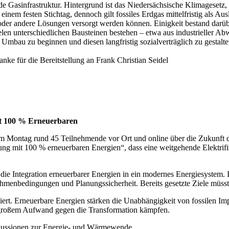
de Gasinfrastruktur. Hintergrund ist das Niedersächsische Klimagesetz
 einem festen Stichtag, dennoch gilt fossiles Erdgas mittelfristig a
r andere Lösungen versorgt werden können. Einigkeit bestand darübe
elen unterschiedlichen Bausteinen bestehen – etwa aus industrielle
Umbau zu beginnen und diesen langfristig sozialverträglich zu gestalte
nke für die Bereitstellung an
Frank Christian Seidel
mit 100 % Erneuerbaren
n am Montag rund 45 Teilnehmende vor Ort und online über die Zukunft 
gung mit 100 % erneuerbaren Energien“, dass eine weitgehende Elektrif
 die Integration erneuerbarer Energien in ein modernes Energiesystem. 
 Rahmenbedingungen und Planungssicherheit. Bereits gesetzte Ziele müs
t. Erneuerbare Energien stärken die Unabhängigkeit von fossilen Impor
t großem Aufwand gegen die Transformation kämpfen.
iskussionen zur Energie- und Wärmewende.