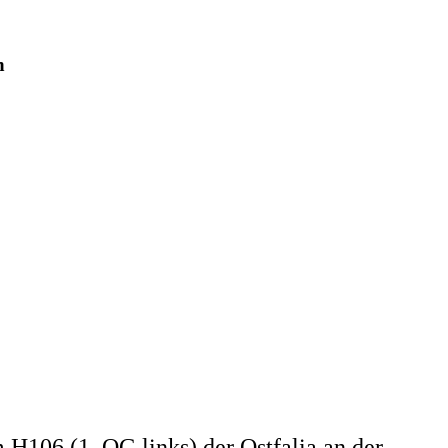
h
H106 (1. OG links) der Ostfalia an der