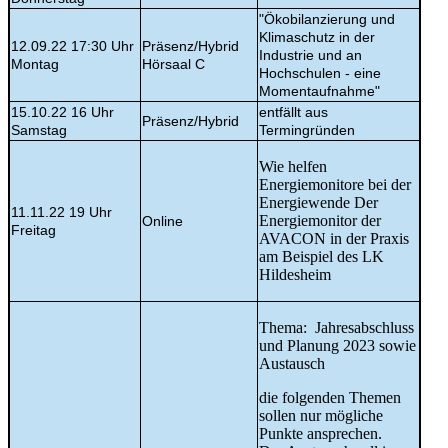
"Ökobilanzierung und
Klimaschutz in der
12.09.22 17:30 Uhr
Präsenz/Hybrid
Industrie und an
Montag
Hörsaal C
Hochschulen - eine
Momentaufnahme"
15.10.22 16 Uhr
entfällt aus
Präsenz/Hybrid
Samstag
Termingründen
Wie helfen
Energiemonitore bei der
Energiewende Der
11.11.22 19 Uhr
Energiemonitor der
Online
Freitag
AVACON in der Praxis
am Beispiel des LK
Hildesheim
Thema: Jahresabschluss
und Planung 2023 sowie
Austausch
die folgenden Themen
sollen nur mögliche
Punkte ansprechen.